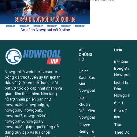
So sánh Nowgoal với Xoilac
VỀ
LINK
CHÚNG
TÔI
Kết Quả
Bóng Đá
Chính
Nowgoal là website livescore
Nowgoal
bóng đá trực tuyến uy tín, lịch thi
Sách Bảo
Lịch Thi
đấu và tỷ lệ kèo thể thao,... nổi
Mật
bật với tốc độ cập nhật nhanh và
Đấu
Nowgoal
giao diện thân thiện. Nền tảng
Nowgoal
Điều
hỗ trợ nhiều phiên bản như
6 in 1
Khoản
nowgoalsh, nowgoalpro,
nowgoal6, nowgoal5,
Kho dữ
Điều Kiện
nowgoal7, nowgoal2in1,
liệu
Nowgoal
nowgoal15, nowgoal8,
Tips
Quyền
nowgoal9, giúp người dùng dễ
Riêng Tư
Theo Dõi
dàng truy cập và lựa chọn