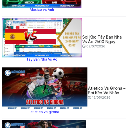
2026
Mexico vs Anh
Soi Kèo Tây Ban Nha
Vs Áo 2h00 Ngày
03/07 – Vòng 32 WC
02/07/2026
2026
Tây Ban Nha Vs Áo
Atletico Vs Girona –
Soi Kèo Và Nhận
Định Chuẩn Xác
15/05/2026
atletico vs girona