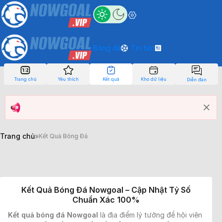
Bóng đá
Tin tức
Trang chủ
Yêu thích
Kết quả
Kho dữ liệu
Diễn đàn
Trang chủ
»
Kết Quả Bóng Đá
Kết Quả Bóng Đá Nowgoal – Cập Nhật Tỷ Số
Chuẩn Xác 100%
Kết quả bóng đá Nowgoal
là địa điểm lý tưởng để hội viên