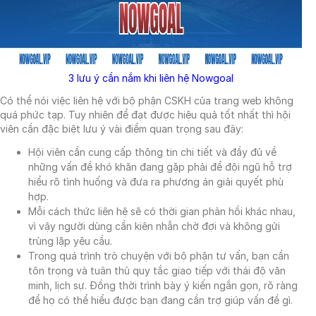
3 lưu ý cần nắm khi liên hệ Nowgoal
Có thể nói việc liên hệ với bộ phận CSKH của trang web không
quá phức tạp. Tuy nhiên để đạt được hiệu quả tốt nhất thì hội
viên cần đặc biệt lưu ý vài điểm quan trọng sau đây:
Hội viên cần cung cấp thông tin chi tiết và đầy đủ về
những vấn đề khó khăn đang gặp phải để đội ngũ hỗ trợ
hiểu rõ tình huống và đưa ra phương án giải quyết phù
hợp.
Mỗi cách thức liên hệ sẽ có thời gian phản hồi khác nhau,
vì vậy người dùng cần kiên nhẫn chờ đợi và không gửi
trùng lặp yêu cầu.
Trong quá trình trò chuyện với bộ phận tư vấn, bạn cần
tôn trọng và tuân thủ quy tắc giao tiếp với thái độ văn
minh, lịch sự. Đồng thời trình bày ý kiến ngắn gọn, rõ ràng
để họ có thể hiểu được bạn đang cần trợ giúp vấn đề gì.