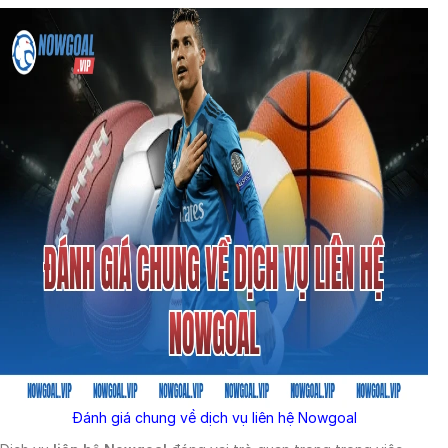
Đánh giá chung về dịch vụ liên hệ Nowgoal