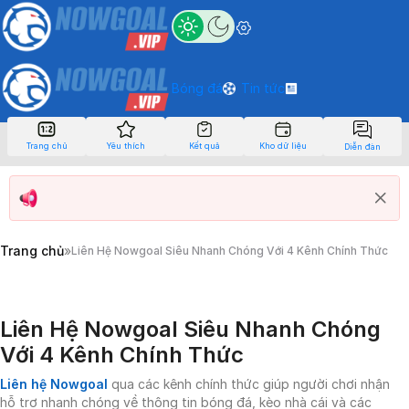
Bóng đá
Tin tức
Trang chủ
Yêu thích
Kết quả
Kho dữ liệu
Diễn đàn
Trang chủ
»
Liên Hệ Nowgoal Siêu Nhanh Chóng Với 4 Kênh Chính Thức
Liên Hệ Nowgoal Siêu Nhanh Chóng
Với 4 Kênh Chính Thức
Liên hệ Nowgoal
qua các kênh chính thức giúp người chơi nhận
hỗ trợ nhanh chóng về thông tin bóng đá, kèo nhà cái và các