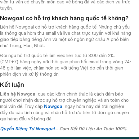
viên tư vấn có chuyên môn cao về bóng đá và các dịch vụ trực
tuyến.
Nowgoal có hỗ trợ khách hàng quốc tế không?
Liên hệ Nowgoal có hỗ trợ khách hàng quốc tế. Nhưng chủ yếu
là thông qua hòm thư email và live chat trực tuyến với khả năng
giao tiếp bằng tiếng Anh và một số ngôn ngữ châu Á phổ biến
như Trung, Hàn, Nhật.
Đội ngũ hỗ trợ quốc tế làm việc liên tục từ 8:00 đến 21:..
(GMT+7) hàng ngày với thời gian phản hồi email trong vòng 24-
48 giờ làm việc, chậm hơn so với tiếng Việt do cần thời gian
phiên dịch và xử lý thông tin.
Kết luận
Liên hệ Nowgoal
qua các kênh chính thức là cách đảm bảo
người chơi nhận được sự hỗ trợ chuyên nghiệp và an toàn cho
mọi vấn đề. Truy cập
Nowgoal
ngay hôm nay để trải nghiệm
đầy đủ các tính năng và nhận hỗ trợ ưu tiên từ đội ngũ chuyên
gia hàng đầu về bóng đá.
Quyền Riêng Tư Nowgoal
– Cam Kết Dữ Liệu An Toàn 100%