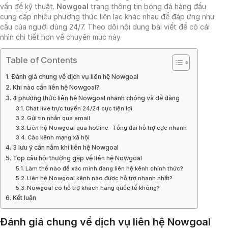
vấn đề kỹ thuật.
Nowgoal
trang thông tin bóng đá hàng đầu
cung cấp nhiều phương thức liên lạc khác nhau để đáp ứng nhu
cầu của người dùng 24/7. Theo dõi nội dung bài viết để có cái
nhìn chi tiết hơn về chuyên mục này.
Table of Contents
Đánh giá chung về dịch vụ liên hệ Nowgoal
Khi nào cần liên hệ Nowgoal?
4 phương thức liên hệ Nowgoal nhanh chóng và dễ dàng
Chat live trực tuyến 24/24 cực tiện lợi
Gửi tin nhắn qua email
Liên hệ Nowgoal qua hotline -Tổng đài hỗ trợ cực nhanh
Các kênh mạng xã hội
3 lưu ý cần nắm khi liên hệ Nowgoal
Top câu hỏi thường gặp về liên hệ Nowgoal
Làm thế nào để xác minh đang liên hệ kênh chính thức?
Liên hệ Nowgoal kênh nào được hỗ trợ nhanh nhất?
Nowgoal có hỗ trợ khách hàng quốc tế không?
Kết luận
Đánh giá chung về dịch vụ liên hệ Nowgoal