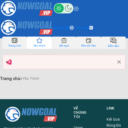
Bóng đá
Tin tức
Trang chủ
Yêu thích
Kết quả
Kho dữ liệu
Diễn đàn
Trang chủ
»
Yêu Thích
VỀ
LINK
CHÚNG
TÔI
Kết Quả
Bóng Đá
Chính