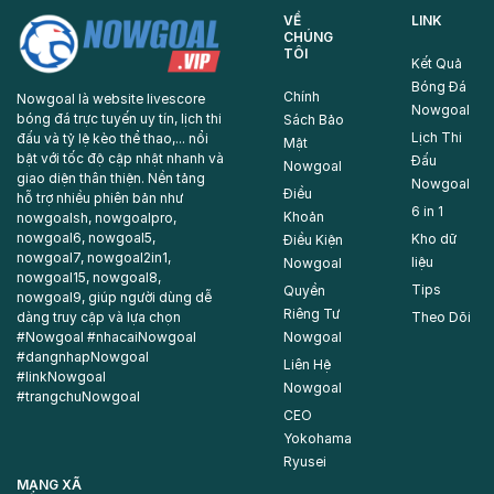
VỀ
LINK
CHÚNG
TÔI
Kết Quả
Bóng Đá
Chính
Nowgoal là website livescore
Nowgoal
bóng đá trực tuyến uy tín, lịch thi
Sách Bảo
Lịch Thi
đấu và tỷ lệ kèo thể thao,... nổi
Mật
bật với tốc độ cập nhật nhanh và
Đấu
Nowgoal
giao diện thân thiện. Nền tảng
Nowgoal
Điều
hỗ trợ nhiều phiên bản như
6 in 1
Khoản
nowgoalsh, nowgoalpro,
nowgoal6, nowgoal5,
Kho dữ
Điều Kiện
nowgoal7, nowgoal2in1,
liệu
Nowgoal
nowgoal15, nowgoal8,
Tips
Quyền
nowgoal9, giúp người dùng dễ
Riêng Tư
Theo Dõi
dàng truy cập và lựa chọn
Nowgoal
#Nowgoal #nhacaiNowgoal
#dangnhapNowgoal
Liên Hệ
#linkNowgoal
Nowgoal
#trangchuNowgoal
CEO
Yokohama
Ryusei
MẠNG XÃ