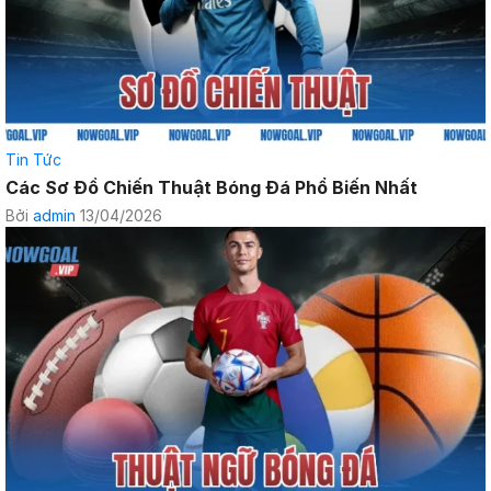
sơ đồ chiến thuật
Tin Tức
Các Sơ Đồ Chiến Thuật Bóng Đá Phổ Biến Nhất
Bởi
admin
13/04/2026