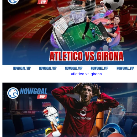
atletico vs girona