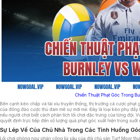
Chiến Thuật Phạt Góc Trong B
Bên cạnh kèo chấp và tài xỉu truyền thống, thị trường cá cược phạt
của đông đảo cược thủ đam mê sự mới mẻ. Đây là loại kèo phụ đầy h
nếu người chơi biết cách phân tích lối chơi đặc trưng của từng đội. 
quyết định trực tiếp đến số lượng quả phạt góc xuất hiện trong suốt 
Sự Lép Vế Của Chủ Nhà Trong Các Tình Huống Gó
Lối chơi phòng ngự phản công lùi sâu của đội chủ sân Turf Moor th