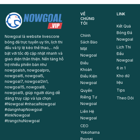
VỀ
LINK
CHÚNG
TÔI
Kết Quả
Bóng Đá
Chính
Nowgoal là website livescore
Nowgoal
bóng đá trực tuyến uy tín, lịch thi
Sách Bảo
Lịch Thi
đấu và tỷ lệ kèo thể thao,... nổi
Mật
bật với tốc độ cập nhật nhanh và
Đấu
Nowgoal
giao diện thân thiện. Nền tảng hỗ
Nowgoal
Điều
trợ nhiều phiên bản như
6 in 1
Khoản
nowgoalsh, nowgoalpro,
nowgoal6, nowgoal5,
Kho dữ
Điều Kiện
nowgoal7, nowgoal2in1,
liệu
Nowgoal
nowgoal15, nowgoal8,
Tips
Quyền
nowgoal9, giúp người dùng dễ
Riêng Tư
Theo Dõi
dàng truy cập và lựa chọn
Nowgoal
#Nowgoal #nhacaiNowgoal
#dangnhapNowgoal
Liên Hệ
#linkNowgoal
Nowgoal
#trangchuNowgoal
CEO
Yokohama
Ryusei