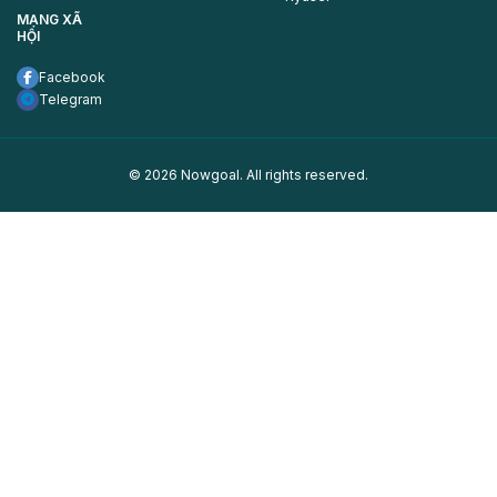
MẠNG XÃ
HỘI
Facebook
Telegram
© 2026 Nowgoal. All rights reserved.