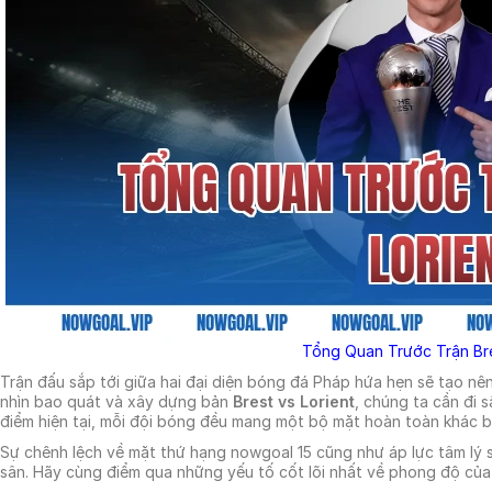
Tổng Quan Trước Trận Bre
Trận đấu sắp tới giữa hai đại diện bóng đá Pháp hứa hẹn sẽ tạo nê
nhìn bao quát và xây dựng bản
Brest vs Lorient
, chúng ta cần đi 
điểm hiện tại, mỗi đội bóng đều mang một bộ mặt hoàn toàn khác biệ
Sự chênh lệch về mặt thứ hạng
nowgoal 15
cũng như áp lực tâm lý 
sân. Hãy cùng điểm qua những yếu tố cốt lõi nhất về phong độ của 