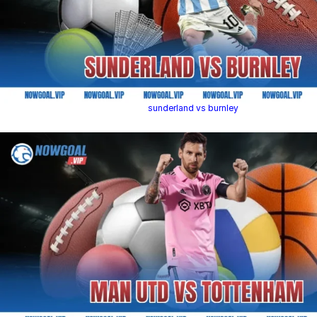
sunderland vs burnley