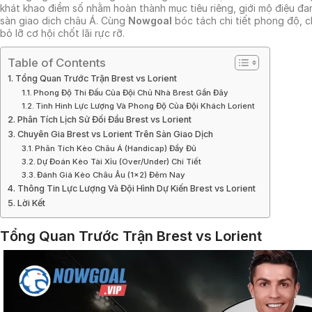
khát khao điểm số nhằm hoàn thành mục tiêu riêng, giới mộ điệu đ
sàn giao dịch châu Á. Cùng
Nowgoal
bóc tách chi tiết phong độ, 
bỏ lỡ cơ hội chốt lãi rực rỡ.
Table of Contents
Tổng Quan Trước Trận Brest vs Lorient
Phong Độ Thi Đấu Của Đội Chủ Nhà Brest Gần Đây
Tình Hình Lực Lượng Và Phong Độ Của Đội Khách Lorient
Phân Tích Lịch Sử Đối Đầu Brest vs Lorient
Chuyên Gia Brest vs Lorient Trên Sàn Giao Dịch
Phân Tích Kèo Châu Á (Handicap) Đầy Đủ
Dự Đoán Kèo Tài Xỉu (Over/Under) Chi Tiết
Đánh Giá Kèo Châu Âu (1×2) Đêm Nay
Thông Tin Lực Lượng Và Đội Hình Dự Kiến Brest vs Lorient
Lời Kết
Tổng Quan Trước Trận Brest vs Lorient