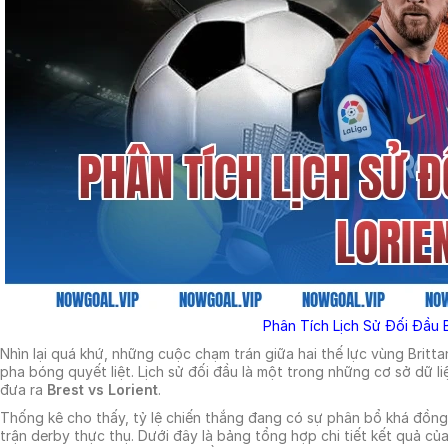
Phân Tích Lịch Sử Đối Đầu B
Nhìn lại quá khứ, những cuộc chạm trán giữa hai thế lực vùng Britta
pha bóng quyết liệt. Lịch sử đối đầu là một trong những cơ sở dữ 
đưa ra
Brest vs Lorient
.
Thống kê cho thấy, tỷ lệ chiến thắng đang có sự phân bổ khá đồn
trận derby thực thụ. Dưới đây là bảng tổng hợp chi tiết kết quả củ